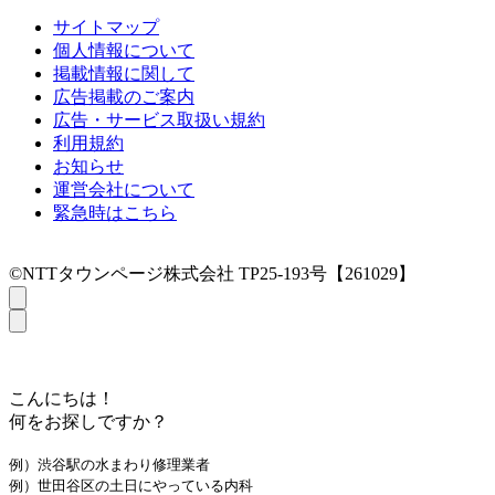
サイトマップ
個人情報について
掲載情報に関して
広告掲載のご案内
広告・サービス取扱い規約
利用規約
お知らせ
運営会社について
緊急時はこちら
©NTTタウンページ株式会社 TP25-193号【261029】
こんにちは！
何をお探しですか？
例）渋谷駅の水まわり修理業者
例）世田谷区の土日にやっている内科