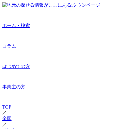
ホーム・検索
コラム
はじめての方
事業主の方
TOP
／
全国
／