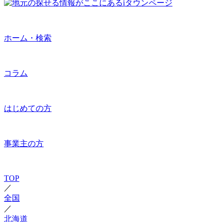
ホーム・検索
コラム
はじめての方
事業主の方
TOP
／
全国
／
北海道