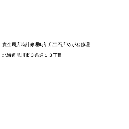
貴金属店
時計修理
時計店
宝石店
めがね修理
北海道旭川市３条通１３丁目