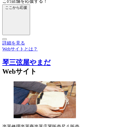
この店舗を応援する！
ここから応援
詳細を見る
Webサイトとは？
琴三弦屋やまだ
Webサイト
楽器修理
楽器商
楽器店
琴販売
尺八販売