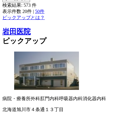
検索結果:
573
件
表示件数
20件
|
50件
ピックアップとは？
岩田医院
ピックアップ
病院・療養所
外科
肛門内科
呼吸器内科
消化器内科
北海道旭川市４条通１３丁目