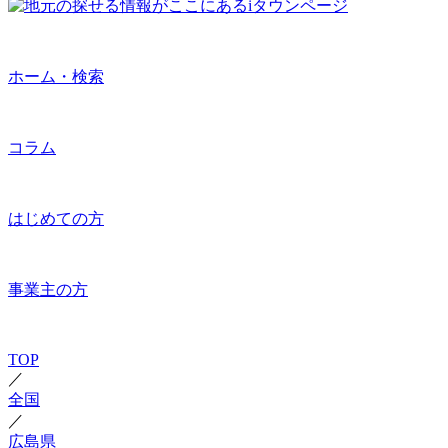
ホーム・検索
コラム
はじめての方
事業主の方
TOP
／
全国
／
広島県