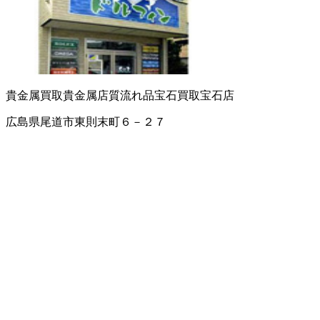
貴金属買取
貴金属店
質流れ品
宝石買取
宝石店
広島県尾道市東則末町６－２７