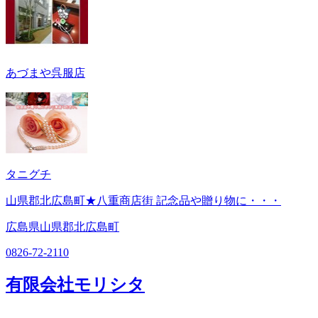
あづまや呉服店
タニグチ
山県郡北広島町★八重商店街 記念品や贈り物に・・・
広島県山県郡北広島町
0826-72-2110
有限会社モリシタ