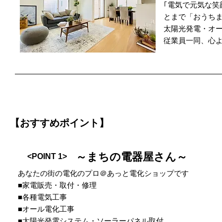
｢電気で元気な笑
とまで「おうち
太陽光発電・オ
従業員一同、心
【おすすめポイント】
～まちの電器屋さん～
<POINT 1>
あなたの街の電化のプロ＠あっと電化ショップです
■家電販売・取付・修理
■各種電気工事
■オール電化工事
■太陽光発電システム・ソーラーパネル取付