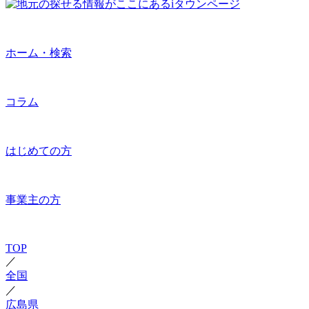
ホーム・検索
コラム
はじめての方
事業主の方
TOP
／
全国
／
広島県