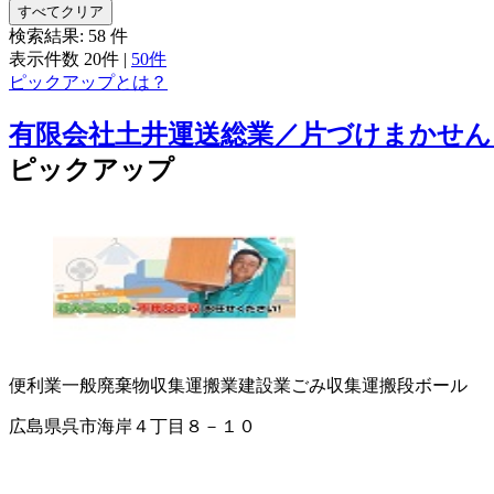
すべてクリア
検索結果:
58
件
表示件数
20件
|
50件
ピックアップとは？
有限会社土井運送総業／片づけまかせん
ピックアップ
便利業
一般廃棄物収集運搬業
建設業
ごみ収集運搬
段ボール
広島県呉市海岸４丁目８－１０