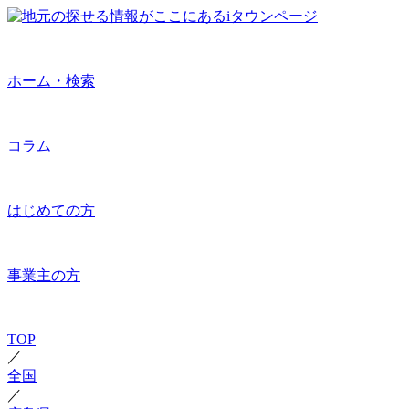
ホーム・検索
コラム
はじめての方
事業主の方
TOP
／
全国
／