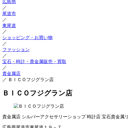
広島県
／
尾道市
／
東尾道
／
ショッピング・お買い物
／
ファッション
／
宝石・時計・貴金属販売・買取
／
貴金属店
／
ＢＩＣＯフジグラン店
ＢＩＣＯフジグラン店
貴金属店
シルバーアクセサリーショップ
時計店
宝石貴金属
広島県尾道市東尾道１９－７