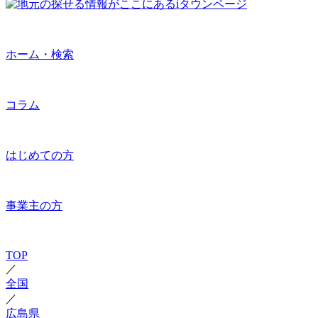
ホーム・検索
コラム
はじめての方
事業主の方
TOP
／
全国
／
広島県