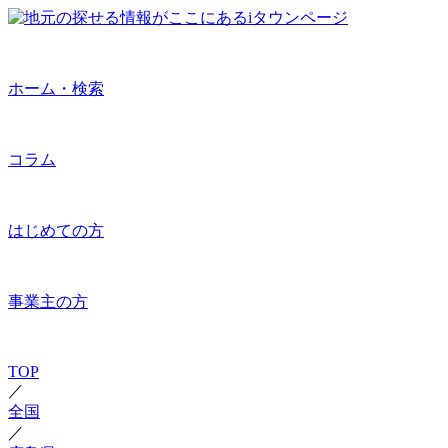
ホーム・検索
コラム
はじめての方
事業主の方
TOP
／
全国
／