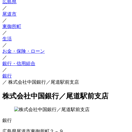
広島県
／
尾道市
／
東御所町
／
生活
／
お金・保険・ローン
／
銀行・信用組合
／
銀行
／
株式会社中国銀行／尾道駅前支店
株式会社中国銀行／尾道駅前支店
銀行
広島県尾道市東御所町２－９