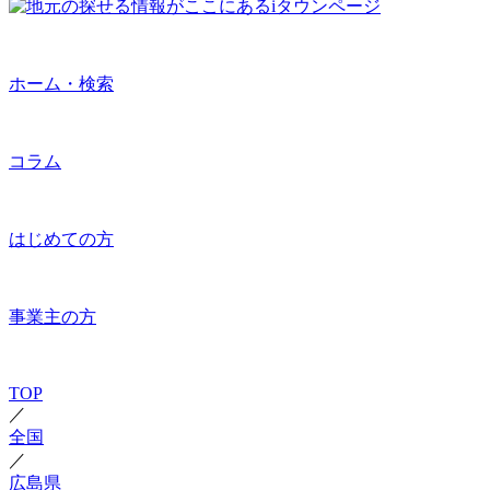
ホーム・検索
コラム
はじめての方
事業主の方
TOP
／
全国
／
広島県