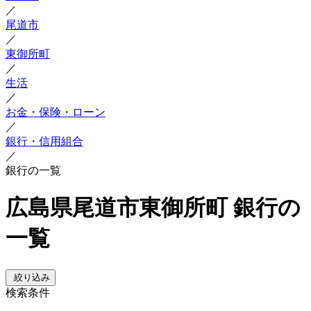
／
尾道市
／
東御所町
／
生活
／
お金・保険・ローン
／
銀行・信用組合
／
銀行の一覧
広島県尾道市東御所町 銀行の
一覧
絞り込み
検索条件