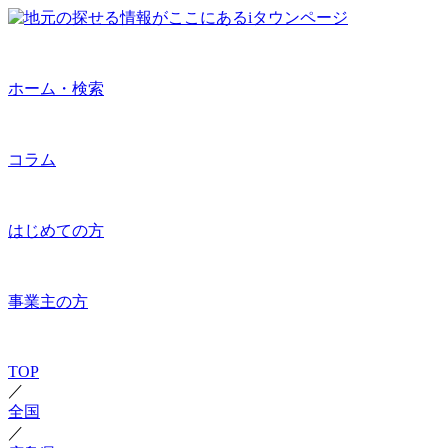
ホーム・検索
コラム
はじめての方
事業主の方
TOP
／
全国
／