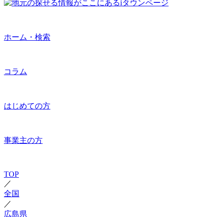
ホーム・検索
コラム
はじめての方
事業主の方
TOP
／
全国
／
広島県