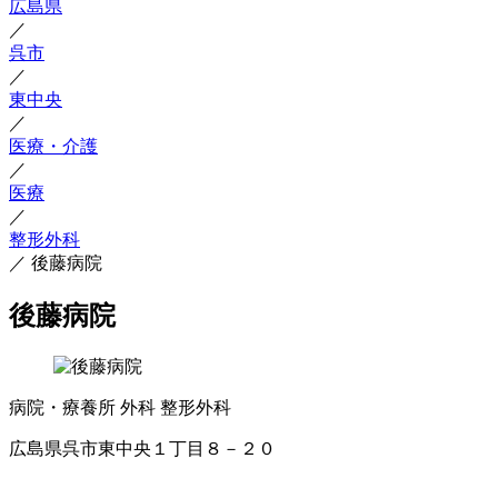
広島県
／
呉市
／
東中央
／
医療・介護
／
医療
／
整形外科
／
後藤病院
後藤病院
病院・療養所
外科
整形外科
広島県呉市東中央１丁目８－２０