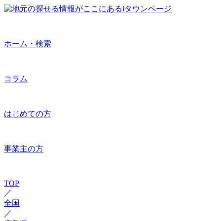
ホーム・検索
コラム
はじめての方
事業主の方
TOP
／
全国
／