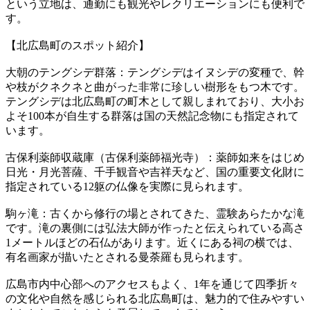
という立地は、通勤にも観光やレクリエーションにも便利で
す。
【北広島町のスポット紹介】
大朝のテングシデ群落：テングシデはイヌシデの変種で、幹
や枝がクネクネと曲がった非常に珍しい樹形をもつ木です。
テングシデは北広島町の町木として親しまれており、大小お
よそ100本が自生する群落は国の天然記念物にも指定されて
います。
古保利薬師収蔵庫（古保利薬師福光寺）：薬師如来をはじめ
日光・月光菩薩、千手観音や吉祥天など、国の重要文化財に
指定されている12躯の仏像を実際に見られます。
駒ヶ滝：古くから修行の場とされてきた、霊験あらたかな滝
です。滝の裏側には弘法大師が作ったと伝えられている高さ
1メートルほどの石仏があります。近くにある祠の横では、
有名画家が描いたとされる曼荼羅も見られます。
広島市内中心部へのアクセスもよく、1年を通じて四季折々
の文化や自然を感じられる北広島町は、魅力的で住みやすい