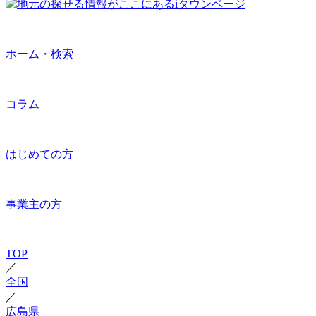
ホーム・検索
コラム
はじめての方
事業主の方
TOP
／
全国
／
広島県