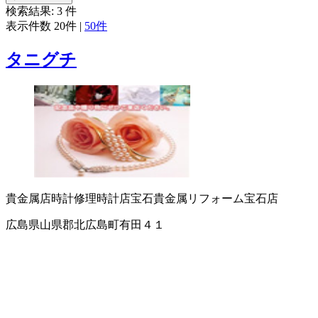
検索結果:
3
件
表示件数
20件
|
50件
タニグチ
貴金属店
時計修理
時計店
宝石貴金属リフォーム
宝石店
広島県山県郡北広島町有田４１