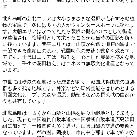
し、東には安芸高田市、南には広島市や安芸太田市がありま
す。
北広島町の芸北エリアは大小さまざまな湿原が点在する動植
物の宝庫で、冬には多くの人がウィンタースポーツに訪れま
す。大朝エリアはかつてたたら製鉄の拠点の1つとして街道
が整備され、宿場町として栄えたことから当時の面影が所々
に残っています。豊平エリアは、山頂から遠く瀬戸内海まで
一望できる龍頭山のほか、戦国時代の史跡も数多く残るエリ
アです。千代田エリアは、稲作を中心とした農業が盛んな地
域で、「壬生の花田植え」はユネスコ無形文化遺産となって
います。
中世には砂鉄の産地だった歴史があり、戦国武将由来の遺跡
群も多く残る地域です。神楽などの民俗芸能をはじめとする
田園文化と、ブナの森や湿原、動植物などの原流域の自然が
今も共存しています。
北広島町は、古くから山陰と山陽を結ぶ中継地として栄えま
した。現在も中国縦貫自動車道や中国横断自動車道広島浜田
線に加えて、一般国道も多く通り、山陰山陽の交通の要衝と
なっています。都市圏に隣接し、市内中心部まで車で約50分