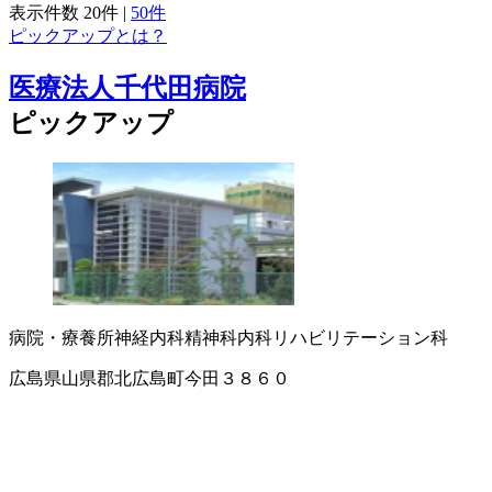
表示件数
20件
|
50件
ピックアップとは？
医療法人千代田病院
ピックアップ
病院・療養所
神経内科
精神科
内科
リハビリテーション科
広島県山県郡北広島町今田３８６０