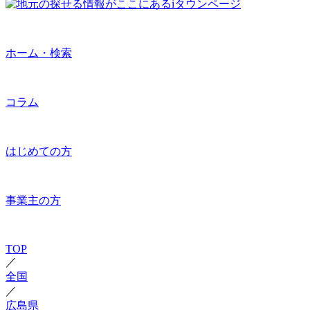
ホーム・検索
コラム
はじめての方
事業主の方
TOP
／
全国
／
広島県