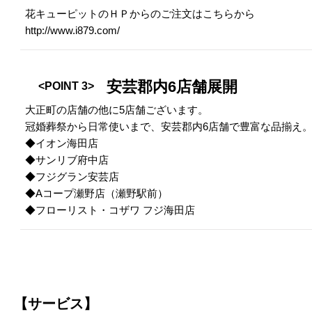
花キューピットのＨＰからのご注文はこちらから
http://www.i879.com/
安芸郡内6店舗展開
<POINT 3>
大正町の店舗の他に5店舗ございます。
冠婚葬祭から日常使いまで、安芸郡内6店舗で豊富な品揃え
◆イオン海田店
◆サンリブ府中店
◆フジグラン安芸店
◆Aコープ瀬野店（瀬野駅前）
◆フローリスト・コザワ フジ海田店
【サービス】