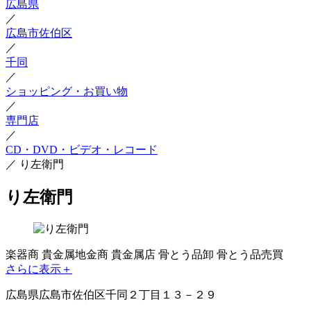
広島県
／
広島市佐伯区
／
千同
／
ショッピング・お買い物
／
専門店
／
CD・DVD・ビデオ・レコード
／
り左衛門
り左衛門
楽器商
貴金属地金商
貴金属店
骨とう品卸
骨とう品売買
さらに表示＋
広島県広島市佐伯区千同２丁目１３－２９