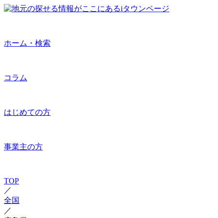
ホーム・検索
コラム
はじめての方
事業主の方
TOP
／
全国
／