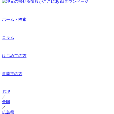
ホーム・検索
コラム
はじめての方
事業主の方
TOP
／
全国
／
広島県