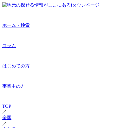
ホーム・検索
コラム
はじめての方
事業主の方
TOP
／
全国
／