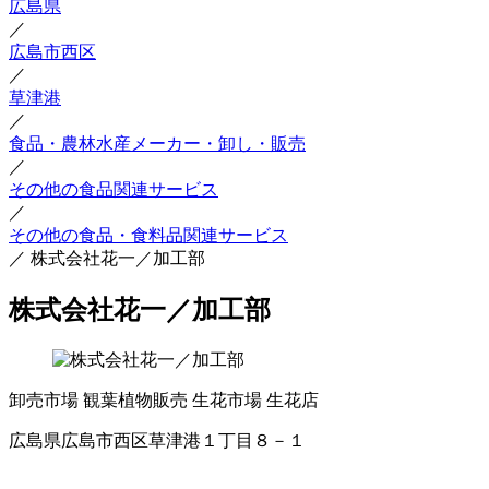
広島県
／
広島市西区
／
草津港
／
食品・農林水産メーカー・卸し・販売
／
その他の食品関連サービス
／
その他の食品・食料品関連サービス
／
株式会社花一／加工部
株式会社花一／加工部
卸売市場
観葉植物販売
生花市場
生花店
広島県広島市西区草津港１丁目８－１