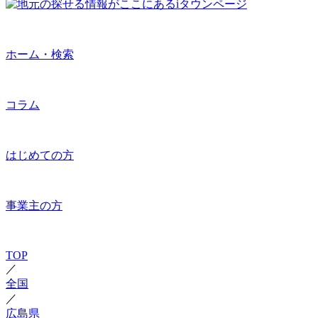
ホーム・検索
コラム
はじめての方
事業主の方
TOP
／
全国
／
広島県