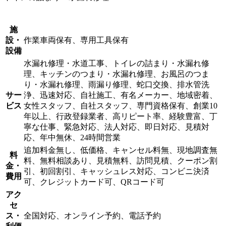
施
設・
作業車両保有、専用工具保有
設備
水漏れ修理・水道工事、トイレの詰まり・水漏れ修
理、キッチンのつまり・水漏れ修理、お風呂のつま
り・水漏れ修理、雨漏り修理、蛇口交換、排水管洗
サー
浄、迅速対応、自社施工、有名メーカー、地域密着、
ビス
女性スタッフ、自社スタッフ、専門資格保有、創業10
年以上、行政登録業者、高リピート率、経験豊富、丁
寧な仕事、緊急対応、法人対応、即日対応、見積対
応、年中無休、24時間営業
追加料金無し、低価格、キャンセル料無、現地調査無
料
料、無料相談あり、見積無料、訪問見積、クーポン割
金・
引、初回割引、キャッシュレス対応、コンビニ決済
費用
可、クレジットカード可、QRコード可
アク
セ
ス・
全国対応、オンライン予約、電話予約