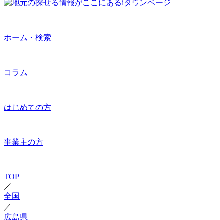
ホーム・検索
コラム
はじめての方
事業主の方
TOP
／
全国
／
広島県