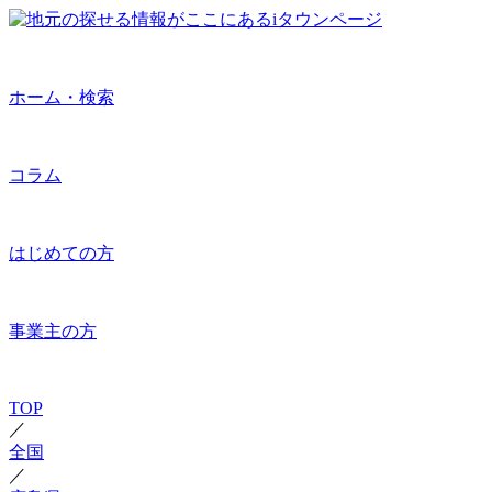
ホーム・検索
コラム
はじめての方
事業主の方
TOP
／
全国
／