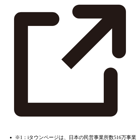
※1：iタウンページは、日本の民営事業所数516万事業