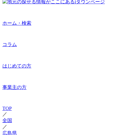
ホーム・検索
コラム
はじめての方
事業主の方
TOP
／
全国
／
広島県