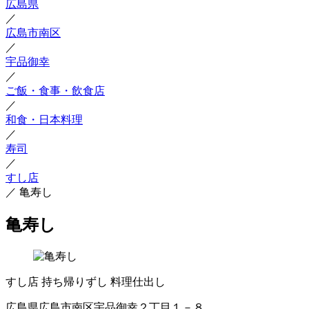
広島県
／
広島市南区
／
宇品御幸
／
ご飯・食事・飲食店
／
和食・日本料理
／
寿司
／
すし店
／
亀寿し
亀寿し
すし店
持ち帰りずし
料理仕出し
広島県広島市南区宇品御幸２丁目１－８