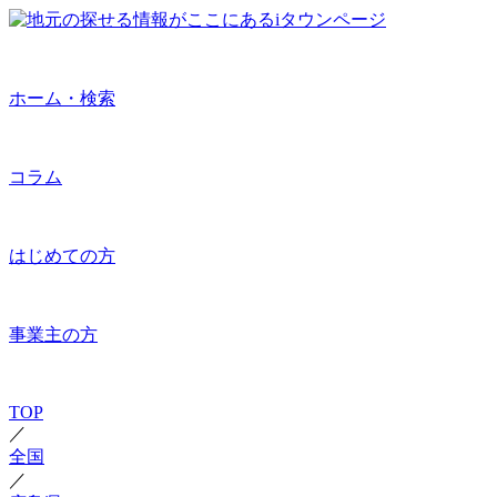
ホーム・検索
コラム
はじめての方
事業主の方
TOP
／
全国
／