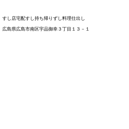
すし店
宅配すし
持ち帰りずし
料理仕出し
広島県広島市南区宇品御幸３丁目１３－１