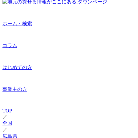
ホーム・検索
コラム
はじめての方
事業主の方
TOP
／
全国
／
広島県