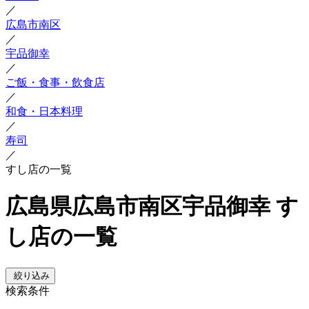
／
広島市南区
／
宇品御幸
／
ご飯・食事・飲食店
／
和食・日本料理
／
寿司
／
すし店の一覧
広島県広島市南区宇品御幸 す
し店の一覧
絞り込み
検索条件