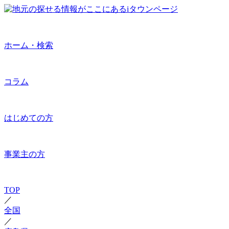
ホーム・検索
コラム
はじめての方
事業主の方
TOP
／
全国
／