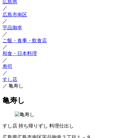
広島県
／
広島市南区
／
宇品御幸
／
ご飯・食事・飲食店
／
和食・日本料理
／
寿司
／
すし店
／
亀寿し
亀寿し
すし店
持ち帰りずし
料理仕出し
広島県広島市南区宇品御幸２丁目１－８