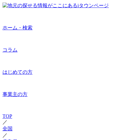
ホーム・検索
コラム
はじめての方
事業主の方
TOP
／
全国
／