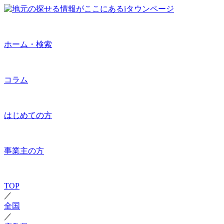
ホーム・検索
コラム
はじめての方
事業主の方
TOP
／
全国
／