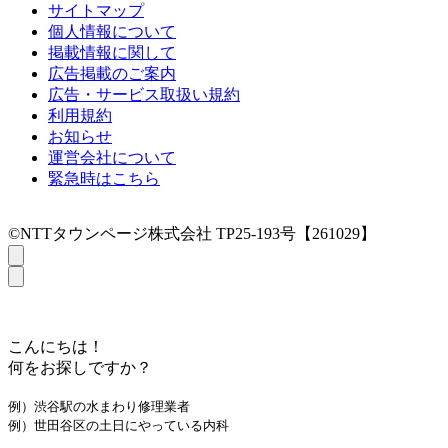
サイトマップ
個人情報について
掲載情報に関して
広告掲載のご案内
広告・サービス取扱い規約
利用規約
お知らせ
運営会社について
緊急時はこちら
©NTTタウンページ株式会社 TP25-193号【261029】
こんにちは！
何をお探しですか？
例）渋谷駅の水まわり修理業者
例）世田谷区の土日にやっている内科