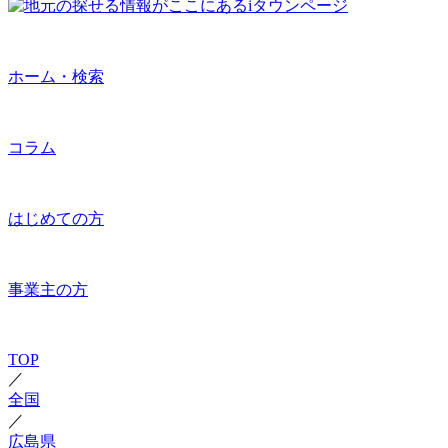
ホーム・検索
コラム
はじめての方
事業主の方
TOP
／
全国
／
広島県