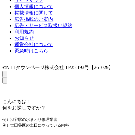
サイトマップ
個人情報について
掲載情報に関して
広告掲載のご案内
広告・サービス取扱い規約
利用規約
お知らせ
運営会社について
緊急時はこちら
©NTTタウンページ株式会社 TP25-193号【261029】
こんにちは！
何をお探しですか？
例）渋谷駅の水まわり修理業者
例）世田谷区の土日にやっている内科