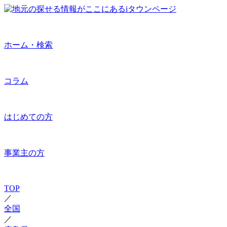
ホーム・検索
コラム
はじめての方
事業主の方
TOP
／
全国
／