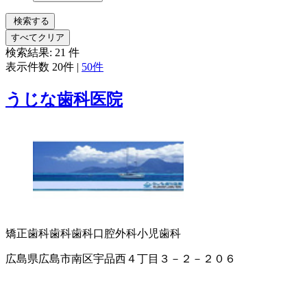
検索する
すべてクリア
検索結果:
21
件
表示件数
20件
|
50件
うじな歯科医院
矯正歯科
歯科
歯科口腔外科
小児歯科
広島県広島市南区宇品西４丁目３－２－２０６