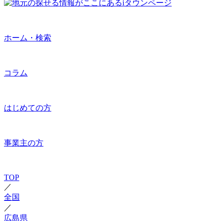
ホーム・検索
コラム
はじめての方
事業主の方
TOP
／
全国
／
広島県