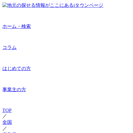
ホーム・検索
コラム
はじめての方
事業主の方
TOP
／
全国
／