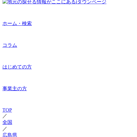
ホーム・検索
コラム
はじめての方
事業主の方
TOP
／
全国
／
広島県