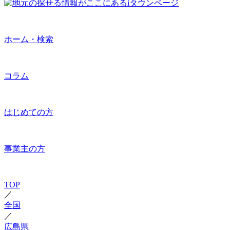
ホーム・検索
コラム
はじめての方
事業主の方
TOP
／
全国
／
広島県