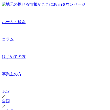
ホーム・検索
コラム
はじめての方
事業主の方
TOP
／
全国
／