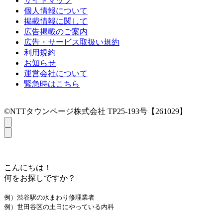
サイトマップ
個人情報について
掲載情報に関して
広告掲載のご案内
広告・サービス取扱い規約
利用規約
お知らせ
運営会社について
緊急時はこちら
©NTTタウンページ株式会社 TP25-193号【261029】
こんにちは！
何をお探しですか？
例）渋谷駅の水まわり修理業者
例）世田谷区の土日にやっている内科