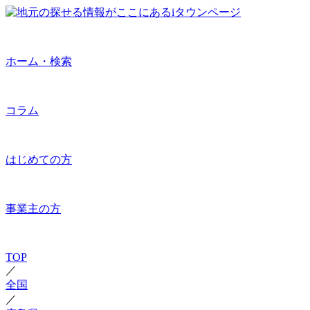
ホーム・検索
コラム
はじめての方
事業主の方
TOP
／
全国
／