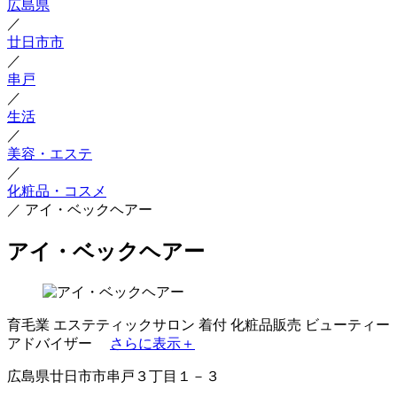
広島県
／
廿日市市
／
串戸
／
生活
／
美容・エステ
／
化粧品・コスメ
／
アイ・ベックヘアー
アイ・ベックヘアー
育毛業
エステティックサロン
着付
化粧品販売
ビューティー
アドバイザー
さらに表示＋
広島県廿日市市串戸３丁目１－３