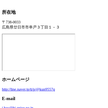
所在地
〒738-0033
広島県廿日市市串戸３丁目１－３
ホームページ
http://line.naver.jp/ti/p/@kun9557q
E-mail
i.bec@hi.enjoy.ne.jp