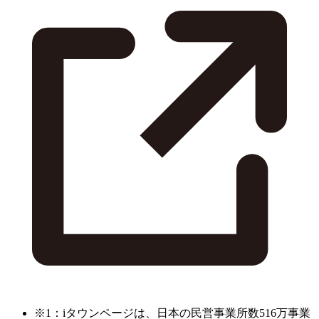
※1：iタウンページは、日本の民営事業所数516万事業