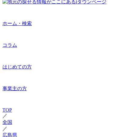
ホーム・検索
コラム
はじめての方
事業主の方
TOP
／
全国
／
広島県