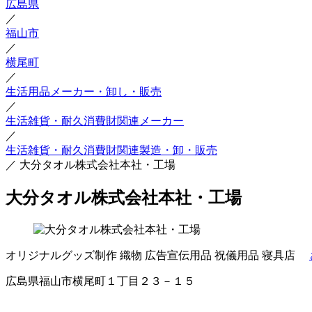
広島県
／
福山市
／
横尾町
／
生活用品メーカー・卸し・販売
／
生活雑貨・耐久消費財関連メーカー
／
生活雑貨・耐久消費財関連製造・卸・販売
／
大分タオル株式会社本社・工場
大分タオル株式会社本社・工場
オリジナルグッズ制作
織物
広告宣伝用品
祝儀用品
寝具店
広島県福山市横尾町１丁目２３－１５