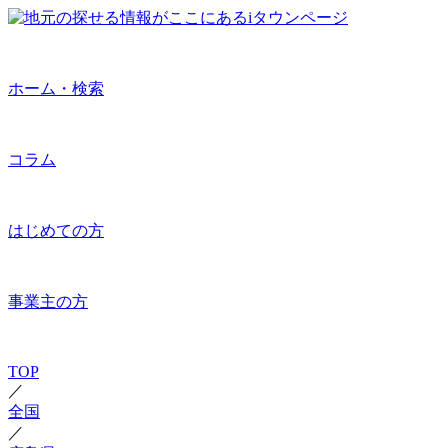
ホーム・検索
コラム
はじめての方
事業主の方
TOP
／
全国
／