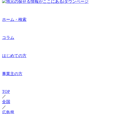
ホーム・検索
コラム
はじめての方
事業主の方
TOP
／
全国
／
広島県