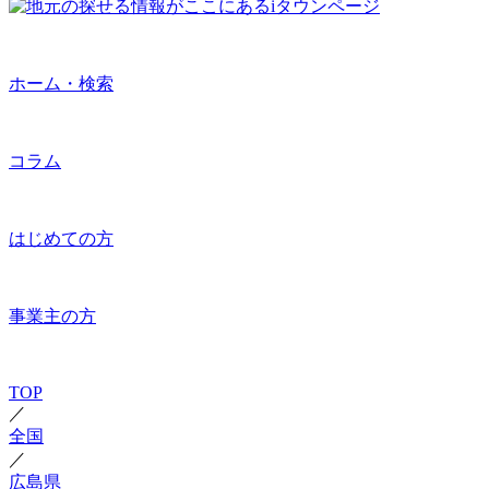
ホーム・検索
コラム
はじめての方
事業主の方
TOP
／
全国
／
広島県