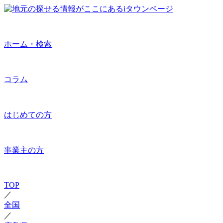
ホーム・検索
コラム
はじめての方
事業主の方
TOP
／
全国
／