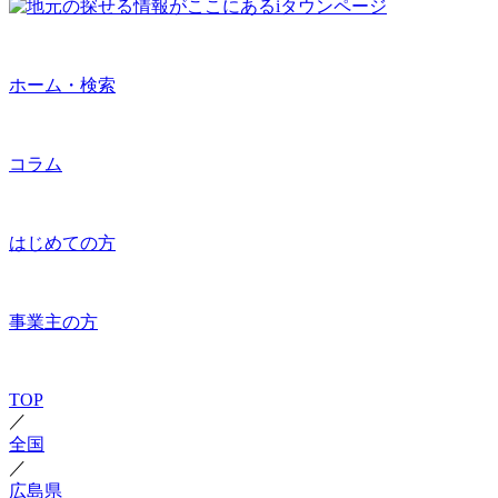
ホーム・検索
コラム
はじめての方
事業主の方
TOP
／
全国
／
広島県