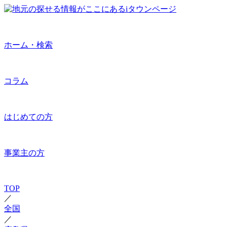
ホーム・検索
コラム
はじめての方
事業主の方
TOP
／
全国
／