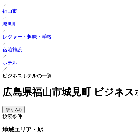
／
福山市
／
城見町
／
レジャー・趣味・学校
／
宿泊施設
／
ホテル
／
ビジネスホテルの一覧
広島県福山市城見町 ビジネス
絞り込み
検索条件
地域
エリア・駅