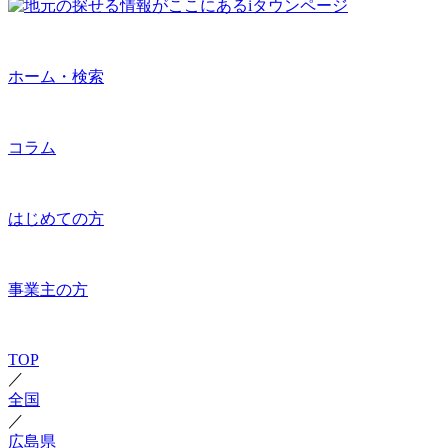
ホーム・検索
コラム
はじめての方
事業主の方
TOP
／
全国
／
広島県