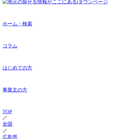
ホーム・検索
コラム
はじめての方
事業主の方
TOP
／
全国
／
広島県