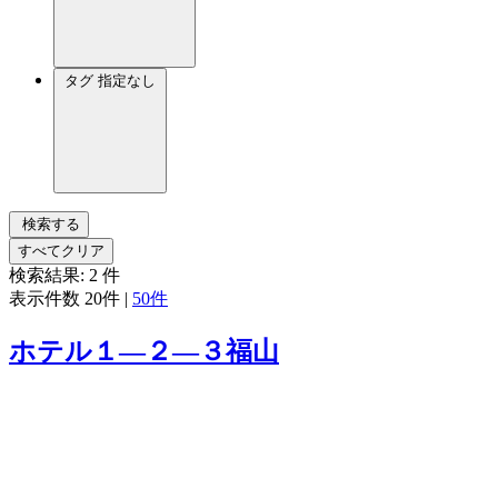
タグ
指定なし
検索する
すべてクリア
検索結果:
2
件
表示件数
20件
|
50件
ホテル１―２―３福山