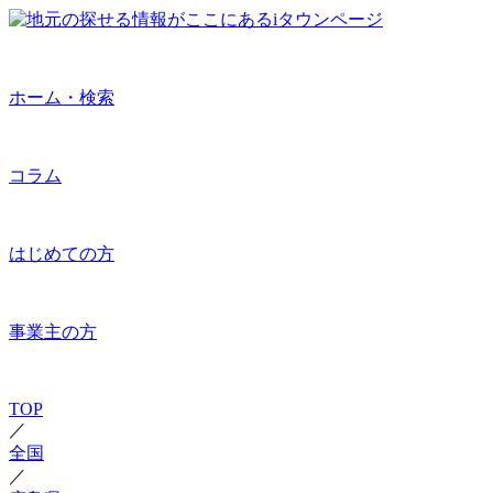
ホーム・検索
コラム
はじめての方
事業主の方
TOP
／
全国
／