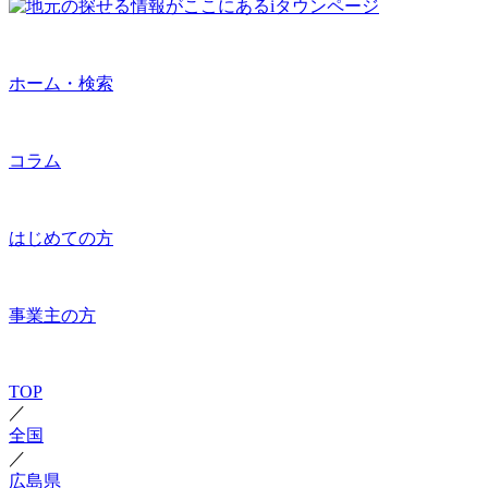
ホーム・検索
コラム
はじめての方
事業主の方
TOP
／
全国
／
広島県